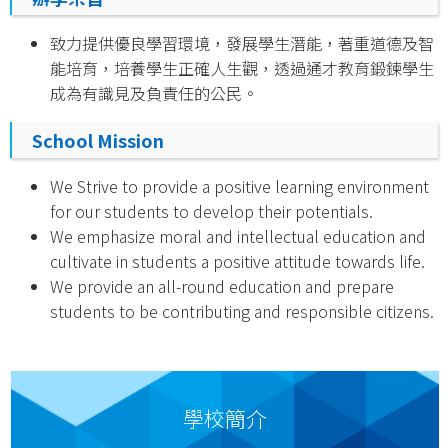
致力提供優良學習環境，發展學生潛能，著重道德及智
能培育，培養學生正確人生觀，透過通才教育鍛鍊學生
成為有識見及負責任的公民。
School Mission
We Strive to provide a positive learning environment
for our students to develop their potentials.
We emphasize moral and intellectual education and
cultivate in students a positive attitude towards life.
We provide an all-round education and prepare
students to be contributing and responsible citizens.
學校簡介