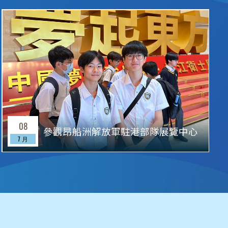
08
參觀昂船洲解放軍駐港部隊展覽中心
7 月