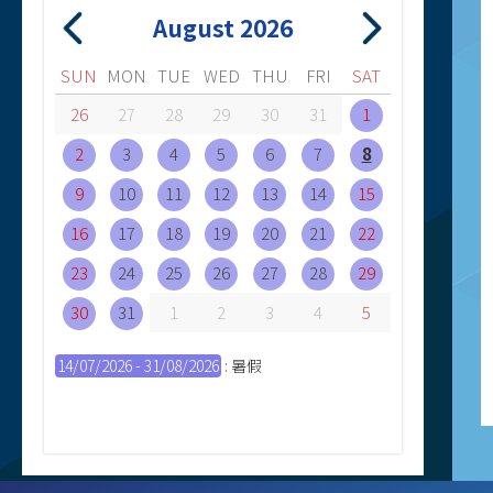
August 2026
SUN
MON
TUE
WED
THU
FRI
SAT
26
27
28
29
30
31
1
2
3
4
5
6
7
8
9
10
11
12
13
14
15
16
17
18
19
20
21
22
23
24
25
26
27
28
29
30
31
1
2
3
4
5
14/07/2026 - 31/08/2026
: 暑假