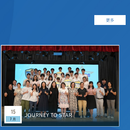
更多
15
JOURNEY TO STAR
7 月