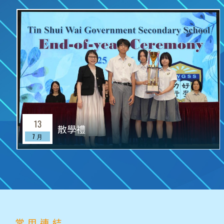
13
散學禮
7 月
常用連結