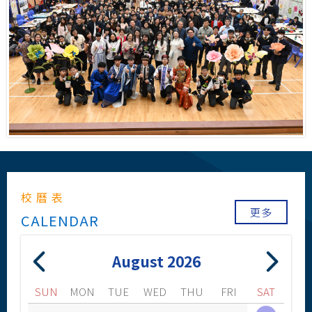
校曆表
更多
August 2026
SUN
MON
TUE
WED
THU
FRI
SAT