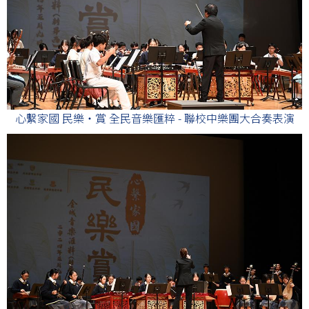
心繫家國 民樂・賞 全民音樂匯粹 - 聯校中樂團大合奏表演