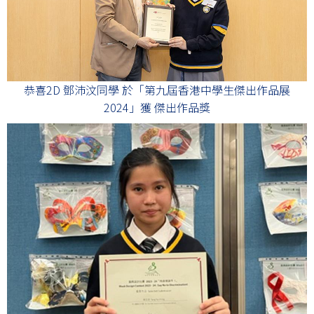
恭喜2D 鄧沛汶同學 於「第九屆香港中學生傑出作品展
2024」獲 傑出作品獎