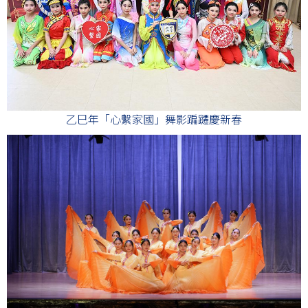
乙巳年「心繫家國」舞影蹁躚慶新春