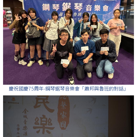
慶祝國慶75周年-鋼琴鋸琴音樂會「蕭邦與魯班的對話」