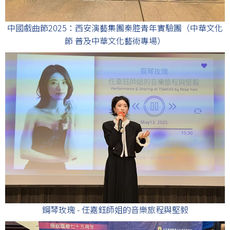
中國戲曲節2025：西安演藝集團秦腔青年實驗團（中華文化
節 普及中華文化藝術專場）
鋼琴玫瑰 - 任嘉鈺師姐的音樂旅程與堅毅