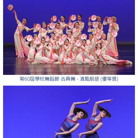
第60屆學校舞蹈節 古典舞 - 清風扇語 (優等獎)