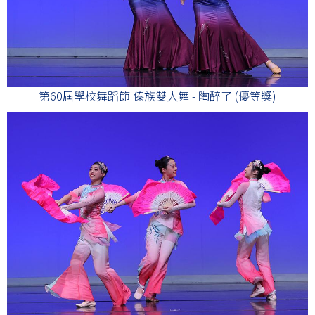
第60屆學校舞蹈節 傣族雙人舞 - 陶醉了 (優等獎)