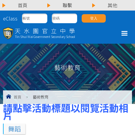
首頁
聯繫
其他
eClass
天水圍官立中學
Tin Shui Wai Government Secondary School
藝術教育
首頁
>
藝術教育
請點擊活動標題以閱覽活動相
片
舞蹈