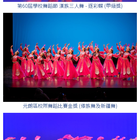
第60屆學校舞蹈節 漢族三人舞 - 逐彩蝶 (甲級獎)
元朗區校際舞蹈比賽金獎 (傣族舞及新疆舞)