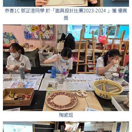
恭喜1C 鄧芷澄同學 於「面具設計比賽2023-2024 」獲 優異
獎
陶瓷班