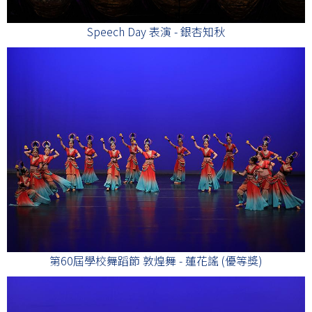
Speech Day 表演 - 銀杏知秋
第60屆學校舞蹈節 敦煌舞 - 蓮花謠 (優等獎)