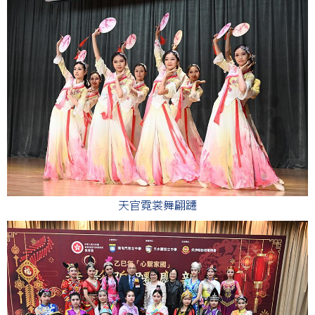
天官霓裳舞翩躚