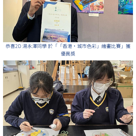
恭喜2D 湯永澤同學 於「「香港•城市色彩」繪畫比賽」獲
優異獎