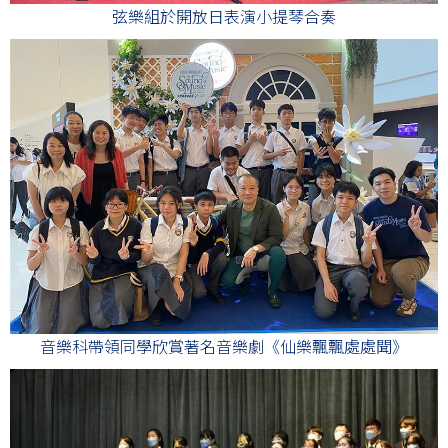
弦樂組於開放日表演小提琴合奏
音樂科帶領同學欣賞著名音樂劇《仙樂飄飄處處聞》