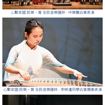
心繫家國 民樂・賞 全民音樂匯粹 - 中樂團合奏表演
心繫家國 民樂・賞 全民音樂匯粹 - 李映潼同學古箏獨奏表演