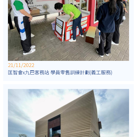
21/11/2022
匡智會x九巴客務站 學員零售訓練計劃(義工服務)