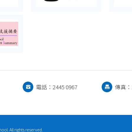
電話：2445 0967
傳真：2
l. All rights reserved.