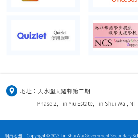
地址：
天水圍天耀邨第二期
Phase 2, Tin Yiu Estate, Tin Shui Wai, NT
網頁地圖
| Copyright © 2023 Tin Shui Wai Government Secondary Schoo