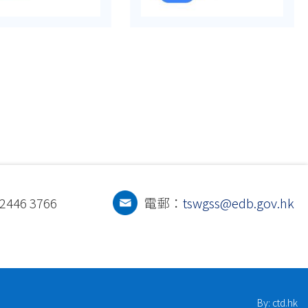
446 3766
電郵：
tswgss@edb.gov.hk
By: ctd.hk