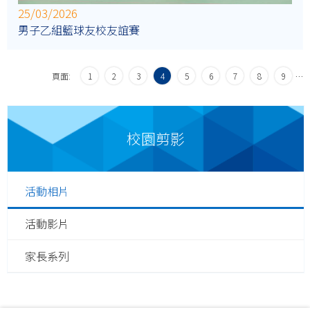
25/03/2026
男子乙組籃球友校友誼賽
頁面:
1
2
3
4
5
6
7
8
9
…
校園剪影
活動相片
活動影片
家長系列