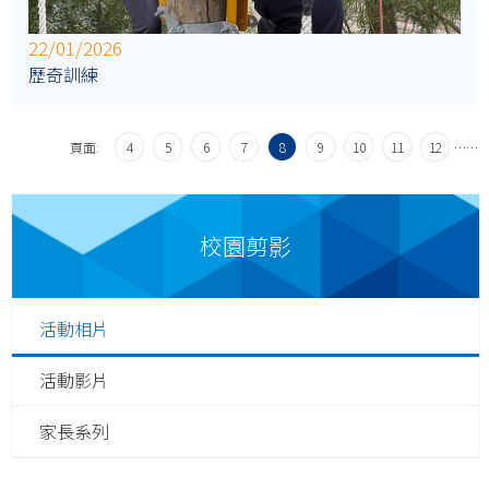
22/01/2026
歷奇訓練
頁面:
4
5
6
7
8
9
10
11
12
…
…
校園剪影
活動相片
活動影片
家長系列